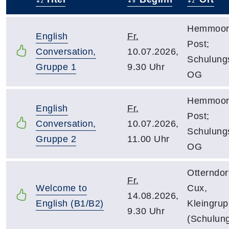
–
Hemmoor;
English
Fr.
Post;
Conversation,
10.07.2026,
Schulung
Gruppe 1
9.30 Uhr
OG
Hemmoor;
English
Fr.
Post;
Conversation,
10.07.2026,
Schulung
Gruppe 2
11.00 Uhr
OG
Otterndor
Fr.
Welcome to
Cux,
14.08.2026,
English (B1/B2)
Kleingru
9.30 Uhr
(Schulun