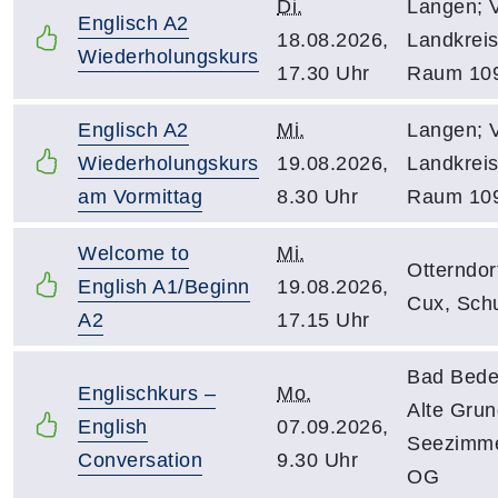
Di.
Langen; 
Englisch A2
18.08.2026,
Landkreis
Wiederholungskurs
17.30 Uhr
Raum 10
Englisch A2
Mi.
Langen; 
Wiederholungskurs
19.08.2026,
Landkreis
am Vormittag
8.30 Uhr
Raum 10
Welcome to
Mi.
Otterndor
English A1/Beginn
19.08.2026,
Cux, Sch
A2
17.15 Uhr
Bad Bede
Englischkurs –
Mo.
Alte Gru
English
07.09.2026,
Seezimme
Conversation
9.30 Uhr
OG