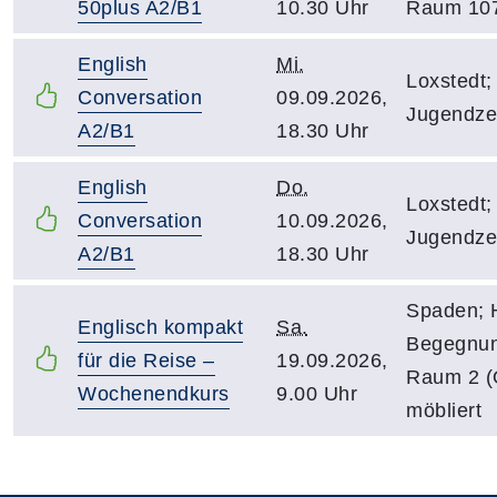
50plus A2/B1
10.30 Uhr
Raum 10
English
Mi.
Loxstedt;
Conversation
09.09.2026,
Jugendze
A2/B1
18.30 Uhr
English
Do.
Loxstedt;
Conversation
10.09.2026,
Jugendze
A2/B1
18.30 Uhr
Spaden; 
Englisch kompakt
Sa.
Begegnun
für die Reise –
19.09.2026,
Raum 2 
Wochenendkurs
9.00 Uhr
möbliert