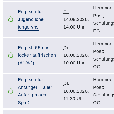
Hemmoor;
Englisch für
Fr.
Post;
Jugendliche –
14.08.2026,
Schulung
junge vhs
14.00 Uhr
EG
Hemmoor;
English 55plus –
Di.
Post;
locker auffrischen
18.08.2026,
Schulung
(A1/A2)
10.00 Uhr
OG
Englisch für
Hemmoor;
Di.
Anfänger – aller
Post;
18.08.2026,
Anfang macht
Schulung
11.30 Uhr
Spaß!
OG