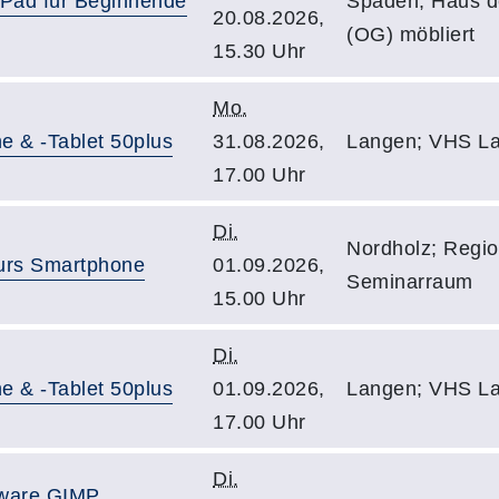
 iPad für Beginnende
Spaden; Haus d
20.08.2026,
(OG) möbliert
15.30 Uhr
Mo.
e & -Tablet 50plus
31.08.2026,
Langen; VHS La
17.00 Uhr
Di.
Nordholz; Regi
kurs Smartphone
01.09.2026,
Seminarraum
15.00 Uhr
Di.
e & -Tablet 50plus
01.09.2026,
Langen; VHS La
17.00 Uhr
Di.
ftware GIMP