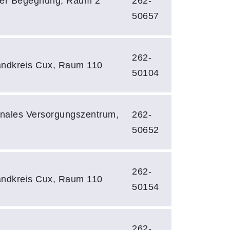
er Begegnung, Raum 2
262-
50657
262-
ndkreis Cux, Raum 110
50104
onales Versorgungszentrum,
262-
50652
262-
ndkreis Cux, Raum 110
50154
262-