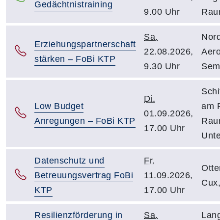
Gedächtnistraining
9.00 Uhr
Rau
Sa.
Nord
Erziehungspartnerschaft
22.08.2026,
Aero
stärken – FoBi KTP
9.30 Uhr
Sem
Schi
Di.
Low Budget
am 
01.09.2026,
Anregungen – FoBi KTP
Rau
17.00 Uhr
Unte
Datenschutz und
Fr.
Otte
Betreuungsvertrag FoBi
11.09.2026,
Cux,
KTP
17.00 Uhr
Resilienzförderung in
Sa.
Lan