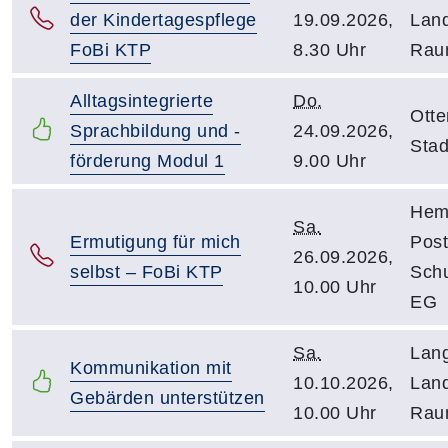
der Kindertagespflege
19.09.2026,
Land
FoBi KTP
8.30 Uhr
Rau
Alltagsintegrierte
Do.
Otte
Sprachbildung und -
24.09.2026,
Sta
förderung Modul 1
9.00 Uhr
Hem
Sa.
Ermutigung für mich
Post
26.09.2026,
selbst – FoBi KTP
Sch
10.00 Uhr
EG
Sa.
Lan
Kommunikation mit
10.10.2026,
Land
Gebärden unterstützen
10.00 Uhr
Rau