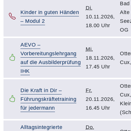
Bad
Di.
Kinder in guten Händen
Alte
10.11.2026,
– Modul 2
Seez
18.00 Uhr
OG
AEVO –
Mi.
Vorbereitungslehrgang
Otte
18.11.2026,
auf die Ausbilderprüfung
Cux,
17.45 Uhr
IHK
Otte
Die Kraft in Dir –
Fr.
Cux
Führungskräftetraining
20.11.2026,
Kle
für jedermann
16.45 Uhr
(Sch
Alltagsintegrierte
Do.