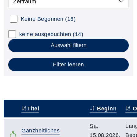
Zeitraum
Keine Begonnen
(16)
keine ausgebuchten
(14)
Auswahl filtern
Filter leeren
Titel
Beginn
O
–
Sa.
Lang
Ganzheitliches
15.08.2026,
Beg