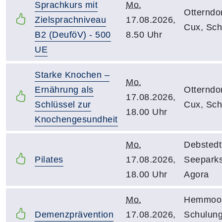
Sprachkurs mit
Mo.
Otterndor
Zielsprachniveau
17.08.2026,
Cux, Sch
B2 (DeuföV) - 500
8.50 Uhr
UE
Starke Knochen –
Mo.
Ernährung als
Otterndor
17.08.2026,
Schlüssel zur
Cux, Sch
18.00 Uhr
Knochengesundheit
Mo.
Debstedt
Pilates
17.08.2026,
Seeparks
18.00 Uhr
Agora
Mo.
Hemmoor;
Demenzprävention
17.08.2026,
Schulun