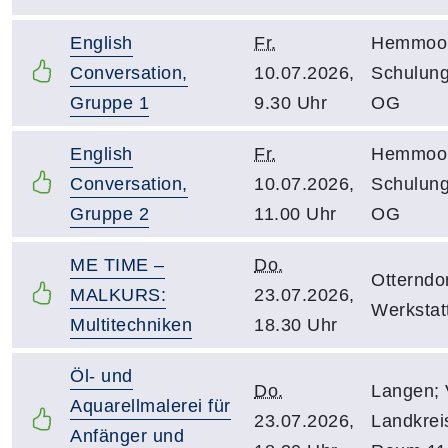
English
Fr.
Hemmoor;
Conversation,
10.07.2026,
Schulun
Gruppe 1
9.30 Uhr
OG
English
Fr.
Hemmoor;
Conversation,
10.07.2026,
Schulun
Gruppe 2
11.00 Uhr
OG
ME TIME –
Do.
Otterndor
MALKURS:
23.07.2026,
Werkstat
Multitechniken
18.30 Uhr
Öl- und
Do.
Langen;
Aquarellmalerei für
23.07.2026,
Landkrei
Anfänger und