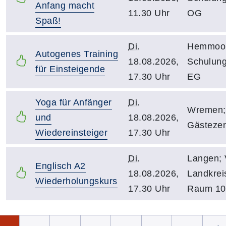
Anfang macht
11.30 Uhr
OG
Spaß!
Di.
Hemmoor;
Autogenes Training
18.08.2026,
Schulun
für Einsteigende
17.30 Uhr
EG
Yoga für Anfänger
Di.
Wremen;
und
18.08.2026,
Gästeze
Wiedereinsteiger
17.30 Uhr
Di.
Langen;
Englisch A2
18.08.2026,
Landkrei
Wiederholungskurs
17.30 Uhr
Raum 10
Seite 1 von 10