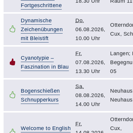
18.30 Uhr
Raum 11
Fortgeschrittene
Dynamische
Do.
Otterndor
Zeichenübungen
06.08.2026,
Cux, Sch
mit Bleistift
10.00 Uhr
Fr.
Langen; 
Cyanotypie –
07.08.2026,
Begegnu
Faszination in Blau
13.30 Uhr
05
Sa.
Bogenschießen
Neuhaus
08.08.2026,
Schnupperkurs
Neuhaus 
14.00 Uhr
Otterndor
Fr.
Welcome to English
Cux,
14.08.2026,