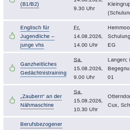
(B1/B2)
Kleingr
9.30 Uhr
(Schulun
Englisch für
Fr.
Hemmoor;
Jugendliche –
14.08.2026,
Schulun
junge vhs
14.00 Uhr
EG
Sa.
Langen; 
Ganzheitliches
15.08.2026,
Begegnu
Gedächtnistraining
9.00 Uhr
01
Sa.
„Zaubern“ an der
Otterndor
15.08.2026,
Nähmaschine
Cux, Sch
10.30 Uhr
Berufsbezogener