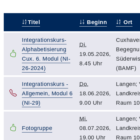
Titel
Beginn
Ort
–
Integrationskurs-
Cuxhave
Di.
Alphabetisierung
Begegnu
19.05.2026,
Cux. 6. Modul (NI-
Süderwi
8.45 Uhr
26-2024)
(BAMF)
Integrationskurs -
Do.
Langen;
Allgemein, Modul 6
18.06.2026,
Landkrei
(NI-29)
9.00 Uhr
Raum 10
Mi.
Langen;
Fotogruppe
08.07.2026,
Landkrei
19.00 Uhr
Raum 10