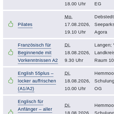
18.00 Uhr
EG
Mo.
Debstedt
Pilates
17.08.2026,
Seeparks
19.10 Uhr
Agora
Französisch für
Di.
Langen;
Beginnende mit
18.08.2026,
Landkrei
Vorkenntnissen A2
9.30 Uhr
Raum 10
English 55plus –
Di.
Hemmoor;
locker auffrischen
18.08.2026,
Schulun
(A1/A2)
10.00 Uhr
OG
Englisch für
Di.
Hemmoor;
Anfänger – aller
18.08.2026,
Schulun