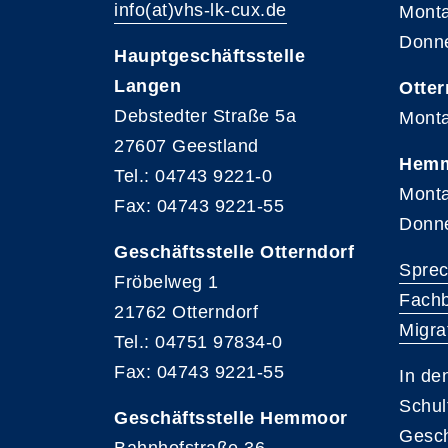
info(at)vhs-lk-cux.de
Monta
Donne
Hauptgeschäftsstelle
Langen
Otter
Debstedter Straße 5a
Monta
27607 Geestland
Hem
Tel.: 04743 9221-0
Monta
Fax: 04743 9221-55
Donne
Geschäftsstelle Otterndorf
Sprec
Fröbelweg 1
Fachb
21762 Otterndorf
Migrat
Tel.: 04751 97834-0
Fax: 04743 9221-55
In de
Schul
Geschäftsstelle Hemmoor
Gesch