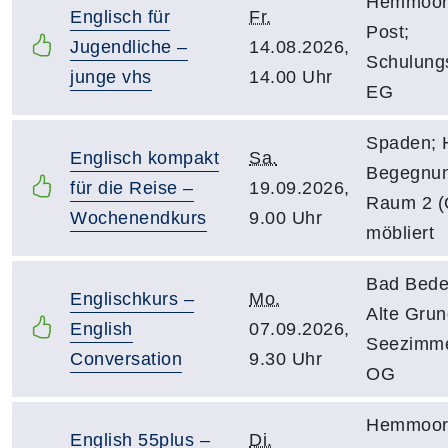
Hemmoor;
Englisch für
Fr.
Post;
Jugendliche –
14.08.2026,
Schulung
junge vhs
14.00 Uhr
EG
Spaden; 
Englisch kompakt
Sa.
Begegnun
für die Reise –
19.09.2026,
Raum 2 
Wochenendkurs
9.00 Uhr
möbliert
Bad Bede
Englischkurs –
Mo.
Alte Gru
English
07.09.2026,
Seezimme
Conversation
9.30 Uhr
OG
Hemmoor;
English 55plus –
Di.