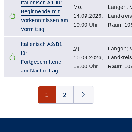
Italienisch A1 für
Mo.
Langen; 
Beginnende mit
14.09.2026,
Landkreis
Vorkenntnissen am
10.00 Uhr
Raum 10
Vormittag
Italienisch A2/B1
Mi.
Langen; 
für
16.09.2026,
Landkreis
Fortgeschrittene
18.00 Uhr
Raum 10
am Nachmittag
Seite 1 von 2
1
2