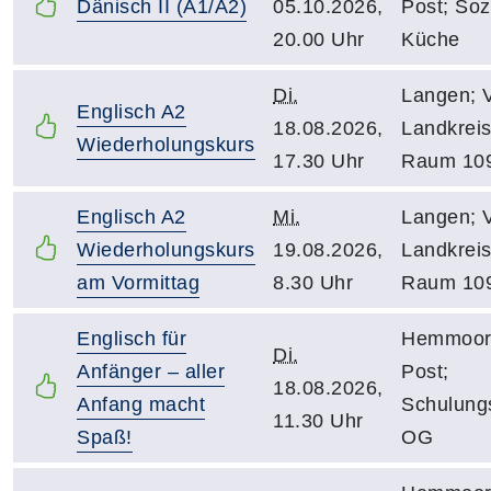
Dänisch II (A1/A2)
05.10.2026,
Post; Soz
20.00 Uhr
Küche
Di.
Langen; 
Englisch A2
18.08.2026,
Landkreis
Wiederholungskurs
17.30 Uhr
Raum 10
Englisch A2
Mi.
Langen; 
Wiederholungskurs
19.08.2026,
Landkreis
am Vormittag
8.30 Uhr
Raum 10
Englisch für
Hemmoor;
Di.
Anfänger – aller
Post;
18.08.2026,
Anfang macht
Schulung
11.30 Uhr
Spaß!
OG