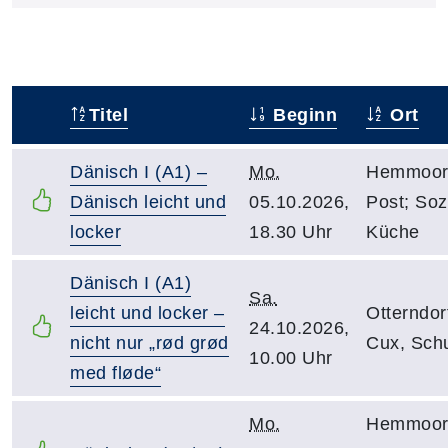
Titel
Beginn
Ort
–
Dänisch I (A1) –
Mo.
Hemmoor;
Dänisch leicht und
05.10.2026,
Post; Soz
locker
18.30 Uhr
Küche
Dänisch I (A1)
Sa.
leicht und locker –
Otterndor
24.10.2026,
nicht nur „rød grød
Cux, Sch
10.00 Uhr
med fløde“
Mo.
Hemmoor;