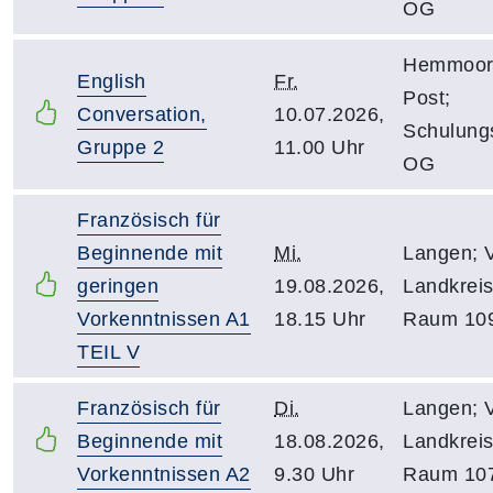
OG
Hemmoor;
English
Fr.
Post;
Conversation,
10.07.2026,
Schulung
Gruppe 2
11.00 Uhr
OG
Französisch für
Beginnende mit
Mi.
Langen; 
geringen
19.08.2026,
Landkreis
Vorkenntnissen A1
18.15 Uhr
Raum 10
TEIL V
Französisch für
Di.
Langen; 
Beginnende mit
18.08.2026,
Landkreis
Vorkenntnissen A2
9.30 Uhr
Raum 10