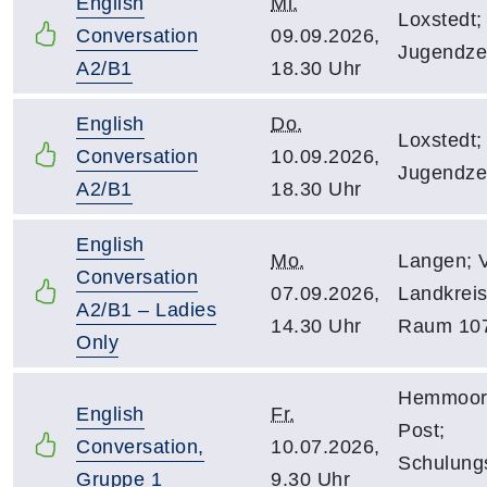
English
Mi.
Loxstedt;
Conversation
09.09.2026,
Jugendze
A2/B1
18.30 Uhr
English
Do.
Loxstedt;
Conversation
10.09.2026,
Jugendze
A2/B1
18.30 Uhr
English
Mo.
Langen; 
Conversation
07.09.2026,
Landkreis
A2/B1 – Ladies
14.30 Uhr
Raum 10
Only
Hemmoor;
English
Fr.
Post;
Conversation,
10.07.2026,
Schulung
Gruppe 1
9.30 Uhr