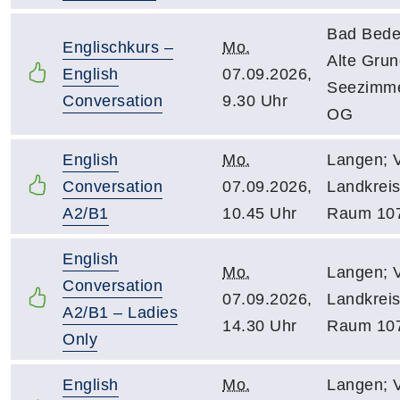
Bad Bede
Englischkurs –
Mo.
Alte Gru
English
07.09.2026,
Seezimme
Conversation
9.30 Uhr
OG
English
Mo.
Langen; 
Conversation
07.09.2026,
Landkreis
A2/B1
10.45 Uhr
Raum 10
English
Mo.
Langen; 
Conversation
07.09.2026,
Landkreis
A2/B1 – Ladies
14.30 Uhr
Raum 10
Only
English
Mo.
Langen; 