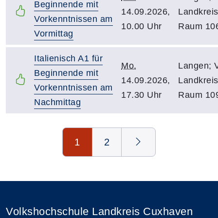
Beginnende mit
14.09.2026,
Landkreis
Vorkenntnissen am
10.00 Uhr
Raum 10
Vormittag
Italienisch A1 für
Mo.
Langen; 
Beginnende mit
14.09.2026,
Landkreis
Vorkenntnissen am
17.30 Uhr
Raum 10
Nachmittag
Seite 1 von 2
1
2
Volkshochschule Landkreis Cuxhaven