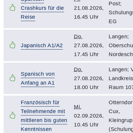
Post;
Crashkurs für die
21.08.2026,
Schulung
Reise
16.45 Uhr
EG
Do.
Langen;
Japanisch A1/A2
27.08.2026,
Oberschu
17.45 Uhr
Nordesch
Do.
Langen; 
Spanisch von
27.08.2026,
Landkreis
Anfang an A1
18.00 Uhr
Raum 10
Französisch für
Otterndor
Mi.
Teilnehmende mit
Cux,
02.09.2026,
mittleren bis guten
Kleingru
10.45 Uhr
Kenntnissen
(Schulung