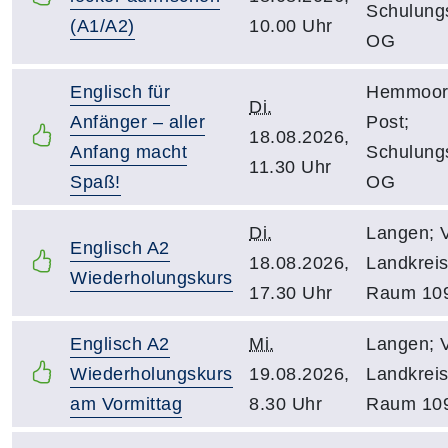
Schulung
(A1/A2)
10.00 Uhr
OG
Englisch für
Hemmoor;
Di.
Anfänger – aller
Post;
18.08.2026,
Anfang macht
Schulung
11.30 Uhr
Spaß!
OG
Di.
Langen; 
Englisch A2
18.08.2026,
Landkreis
Wiederholungskurs
17.30 Uhr
Raum 10
Englisch A2
Mi.
Langen; 
Wiederholungskurs
19.08.2026,
Landkreis
am Vormittag
8.30 Uhr
Raum 10