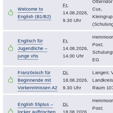
Otterndor
Fr.
Welcome to
Cux,
14.08.2026,
English (B1/B2)
Kleingru
9.30 Uhr
(Schulun
Hemmoor;
Englisch für
Fr.
Post;
Jugendliche –
14.08.2026,
Schulung
junge vhs
14.00 Uhr
EG
Französisch für
Di.
Langen; 
Beginnende mit
18.08.2026,
Landkreis
Vorkenntnissen A2
9.30 Uhr
Raum 10
Hemmoor;
English 55plus –
Di.
Post;
locker auffrischen
18.08.2026,