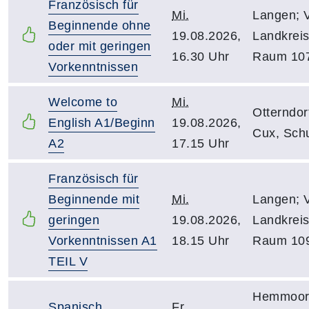
Französisch für
Mi.
Langen; 
Beginnende ohne
19.08.2026,
Landkreis
oder mit geringen
16.30 Uhr
Raum 10
Vorkenntnissen
Welcome to
Mi.
Otterndor
English A1/Beginn
19.08.2026,
Cux, Sch
A2
17.15 Uhr
Französisch für
Beginnende mit
Mi.
Langen; 
geringen
19.08.2026,
Landkreis
Vorkenntnissen A1
18.15 Uhr
Raum 10
TEIL V
Hemmoor;
Spanisch
Fr.