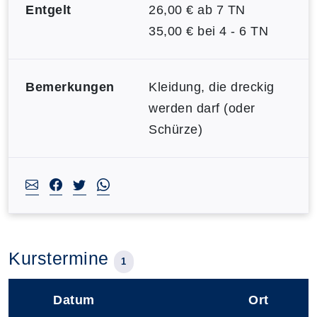
Entgelt
26,00 € ab 7 TN
35,00 € bei 4 - 6 TN
Bemerkungen
Kleidung, die dreckig
werden darf (oder
Schürze)
Kurstermine
1
Datum
Ort
–