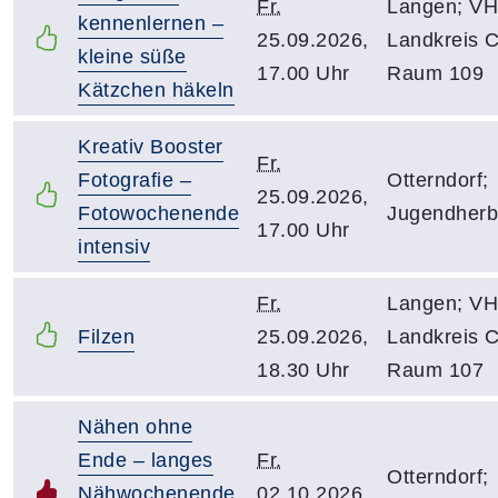
Fr.
Langen; V
kennenlernen –
25.09.2026,
Landkreis C
kleine süße
17.00 Uhr
Raum 109
Kätzchen häkeln
Kreativ Booster
Fr.
Fotografie –
Otterndorf;
25.09.2026,
Fotowochenende
Jugendherb
17.00 Uhr
intensiv
Fr.
Langen; V
Filzen
25.09.2026,
Landkreis C
18.30 Uhr
Raum 107
Nähen ohne
Ende – langes
Fr.
Otterndorf;
Nähwochenende
02.10.2026,