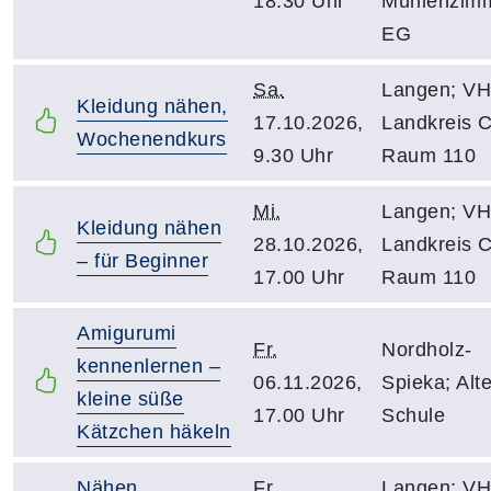
18.30 Uhr
Mühlenzim
EG
Sa.
Langen; V
Kleidung nähen,
17.10.2026,
Landkreis C
Wochenendkurs
9.30 Uhr
Raum 110
Mi.
Langen; V
Kleidung nähen
28.10.2026,
Landkreis C
– für Beginner
17.00 Uhr
Raum 110
Amigurumi
Fr.
Nordholz-
kennenlernen –
06.11.2026,
Spieka; Alt
kleine süße
17.00 Uhr
Schule
Kätzchen häkeln
Nähen
Fr.
Langen; V