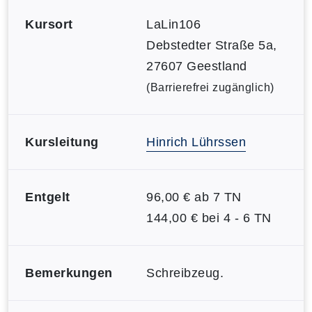
Kursort
LaLin106
Debstedter Straße 5a,
27607 Geestland
(Barrierefrei zugänglich)
Kursleitung
Hinrich Lührssen
Entgelt
96,00 € ab 7 TN
144,00 € bei 4 - 6 TN
Bemerkungen
Schreibzeug.