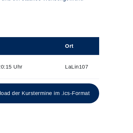
Ort
20:15 Uhr
LaLin107
ad der Kurstermine im .ics-Format