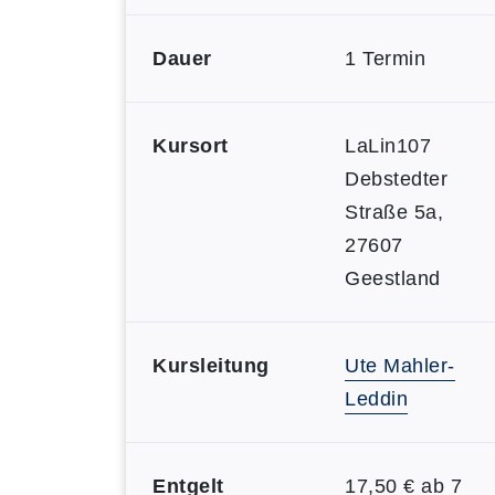
Dauer
1 Termin
Kursort
LaLin107
Debstedter
Straße 5a,
27607
Geestland
Kursleitung
Ute Mahler-
Leddin
Entgelt
17,50 € ab 7