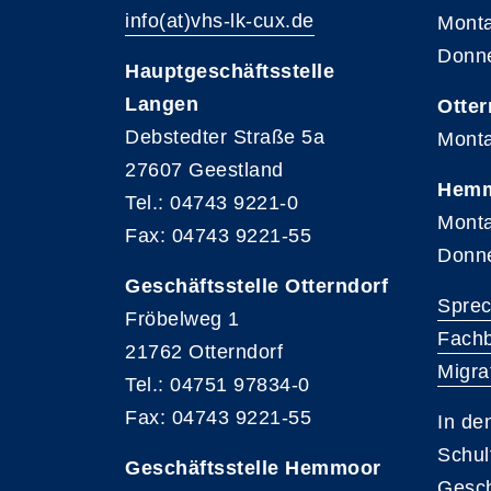
info(at)vhs-lk-cux.de
Monta
Donne
Hauptgeschäftsstelle
Langen
Otter
Debstedter Straße 5a
Monta
27607 Geestland
Hem
Tel.: 04743 9221-0
Monta
Fax: 04743 9221-55
Donne
Geschäftsstelle Otterndorf
Sprec
Fröbelweg 1
Fachb
21762 Otterndorf
Migrat
Tel.: 04751 97834-0
Fax: 04743 9221-55
In de
Schul
Geschäftsstelle Hemmoor
Gesch