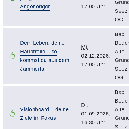
Grund
Angehöriger
17.00 Uhr
Seezi
OG
Bad
Dein Leben, deine
Beder
Mi.
Hauptrolle – so
Alte
02.12.2026,
kommst du aus dem
Grund
17.00 Uhr
Jammertal
Seezi
OG
Bad
Beder
Di.
Visionboard – deine
Alte
01.09.2026,
Ziele im Fokus
Grund
16.30 Uhr
Seezi