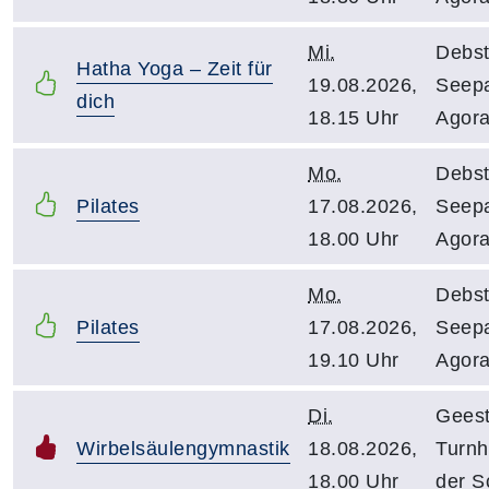
Mi.
Debst
Hatha Yoga – Zeit für
19.08.2026,
Seepa
dich
18.15 Uhr
Agor
Mo.
Debst
Pilates
17.08.2026,
Seepa
18.00 Uhr
Agor
Mo.
Debst
Pilates
17.08.2026,
Seepa
19.10 Uhr
Agor
Di.
Geest
Wirbelsäulengymnastik
18.08.2026,
Turnh
18.00 Uhr
der S