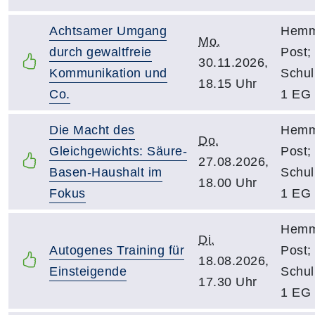
Achtsamer Umgang
Hemmo
Mo.
durch gewaltfreie
Post;
30.11.2026,
Kommunikation und
Schu
18.15 Uhr
Co.
1 EG
Die Macht des
Hemmo
Do.
Gleichgewichts: Säure-
Post;
27.08.2026,
Basen-Haushalt im
Schu
18.00 Uhr
Fokus
1 EG
Hemmo
Di.
Autogenes Training für
Post;
18.08.2026,
Einsteigende
Schu
17.30 Uhr
1 EG