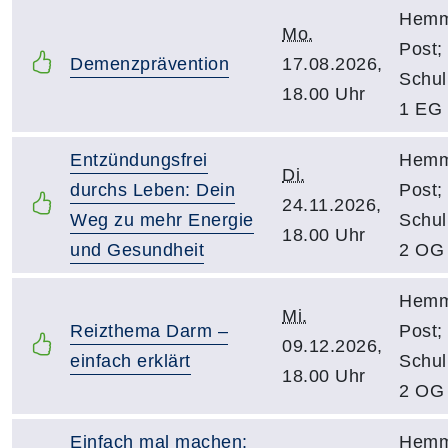
Hemmo
Mo.
Post;
Demenzprävention
17.08.2026,
Schu
18.00 Uhr
1 EG
Entzündungsfrei
Hemmo
Di.
durchs Leben: Dein
Post;
24.11.2026,
Weg zu mehr Energie
Schu
18.00 Uhr
und Gesundheit
2 OG
Hemmo
Mi.
Reizthema Darm –
Post;
09.12.2026,
einfach erklärt
Schu
18.00 Uhr
2 OG
Einfach mal machen:
Hemmo