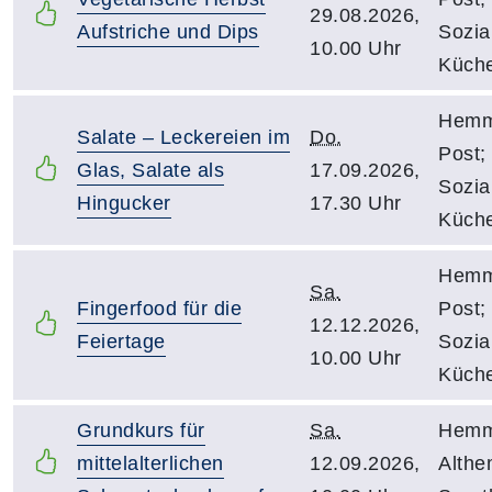
29.08.2026,
Aufstriche und Dips
Sozia
10.00 Uhr
Küch
Hemmo
Salate – Leckereien im
Do.
Post;
Glas, Salate als
17.09.2026,
Sozia
Hingucker
17.30 Uhr
Küch
Hemmo
Sa.
Fingerfood für die
Post;
12.12.2026,
Feiertage
Sozia
10.00 Uhr
Küch
Grundkurs für
Sa.
Hemm
mittelalterlichen
12.09.2026,
Althe