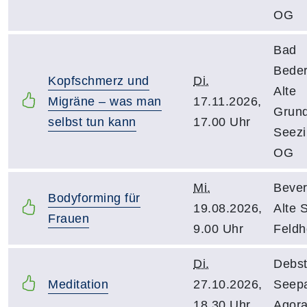
OG
Bad
Beder
Kopfschmerz und
Di.
Alte
Migräne – was man
17.11.2026,
Grund
selbst tun kann
17.00 Uhr
Seezi
OG
Mi.
Bever
Bodyforming für
19.08.2026,
Alte S
Frauen
9.00 Uhr
Feldho
Di.
Debst
Meditation
27.10.2026,
Seepa
18.30 Uhr
Agor