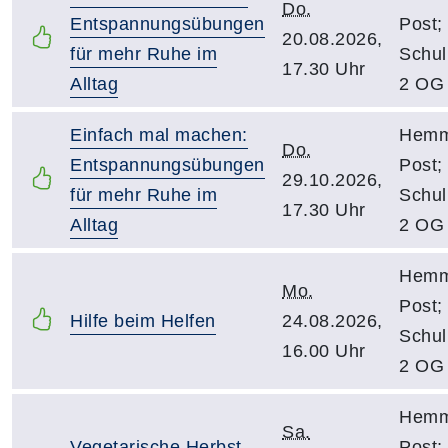
Do.
Entspannungsübungen
Post;
20.08.2026,
für mehr Ruhe im
Schu
17.30 Uhr
Alltag
2 OG
Einfach mal machen:
Hemmo
Do.
Entspannungsübungen
Post;
29.10.2026,
für mehr Ruhe im
Schu
17.30 Uhr
Alltag
2 OG
Hemmo
Mo.
Post;
Hilfe beim Helfen
24.08.2026,
Schu
16.00 Uhr
2 OG
Hemmo
Sa.
Vegetarische Herbst
Post;