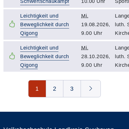
Schwertschaukampf
10.00 Uhr
Sport
Leichtigkeit und
Mi.
Lange
Beweglichkeit durch
19.08.2026,
luth. 
Qigong
9.00 Uhr
Kirch
Leichtigkeit und
Mi.
Lange
Beweglichkeit durch
28.10.2026,
luth. 
Qigong
9.00 Uhr
Kirch
Seite 1 von 3
1
2
3