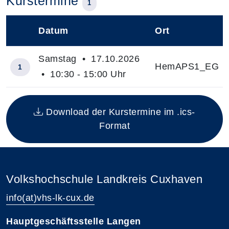
Kurstermine
1
Datum
Ort
–
Samstag • 17.10.2026
HemAPS1_EG
1
• 10:30 - 15:00 Uhr
Insgesamt gibt es 1 Termine zum diesen Kurs
Download der Kurstermine im .ics-
Format
Volkshochschule Landkreis Cuxhaven
info(at)vhs-lk-cux.de
Hauptgeschäftsstelle Langen