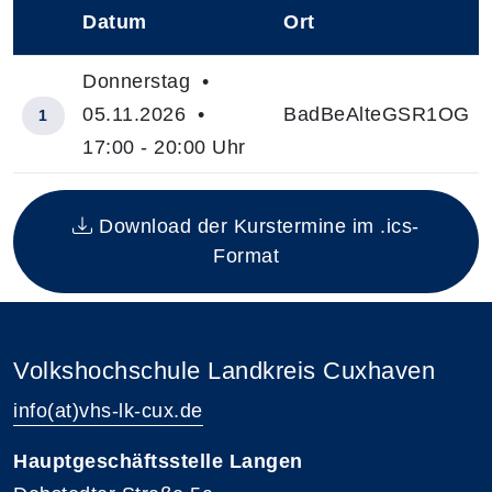
Datum
Ort
–
Donnerstag •
05.11.2026 •
BadBeAlteGSR1OG
1
17:00 - 20:00 Uhr
Insgesamt gibt es 1 Termine zum diesen Kurs
Download der Kurstermine im .ics-
Format
Volkshochschule Landkreis Cuxhaven
info(at)vhs-lk-cux.de
Hauptgeschäftsstelle Langen