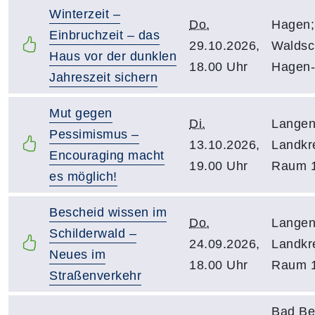
Winterzeit –
Do.
Hagen;
Einbruchzeit – das
29.10.2026,
Waldsc
Haus vor der dunklen
18.00 Uhr
Hagen-
Jahreszeit sichern
Mut gegen
Di.
Langen
Pessimismus –
13.10.2026,
Landkr
Encouraging macht
19.00 Uhr
Raum 
es möglich!
Bescheid wissen im
Do.
Langen
Schilderwald –
24.09.2026,
Landkr
Neues im
18.00 Uhr
Raum 
Straßenverkehr
Bad Be