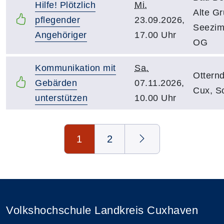
Hilfe! Plötzlich
Mi.
Alte G
pflegender
23.09.2026,
Seezim
Angehöriger
17.00 Uhr
OG
Kommunikation mit
Sa.
Otternd
Gebärden
07.11.2026,
Cux, S
unterstützen
10.00 Uhr
Seite 1 von 2
1
2
Volkshochschule Landkreis Cuxhaven