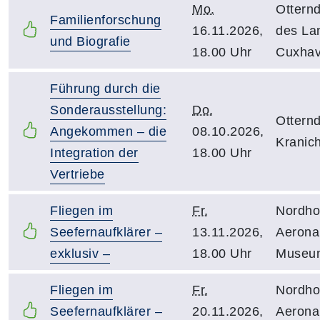
Mo.
Otternd
Familienforschung
16.11.2026,
des La
und Biografie
18.00 Uhr
Cuxha
Führung durch die
Sonderausstellung:
Do.
Otternd
Angekommen – die
08.10.2026,
Kranic
Integration der
18.00 Uhr
Vertriebe
Fliegen im
Fr.
Nordho
Seefernaufklärer –
13.11.2026,
Aerona
exklusiv –
18.00 Uhr
Museum
Fliegen im
Fr.
Nordho
Seefernaufklärer –
20.11.2026,
Aerona