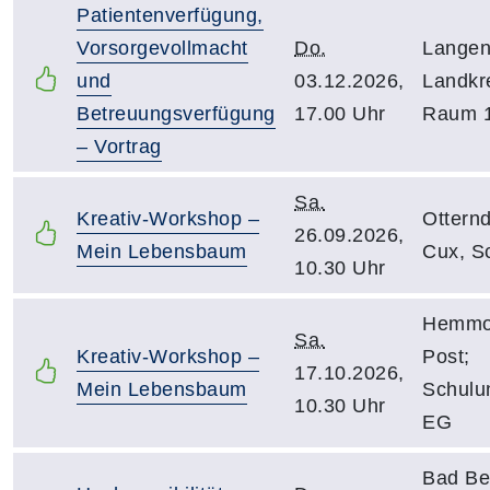
Patientenverfügung,
Vorsorgevollmacht
Do.
Langen
und
03.12.2026,
Landkr
Betreuungsverfügung
17.00 Uhr
Raum 
– Vortrag
Sa.
Kreativ-Workshop –
Otternd
26.09.2026,
Mein Lebensbaum
Cux, S
10.30 Uhr
Hemmoo
Sa.
Kreativ-Workshop –
Post;
17.10.2026,
Mein Lebensbaum
Schulu
10.30 Uhr
EG
Bad Be