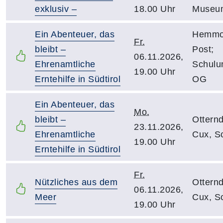
exklusiv –
18.00 Uhr
Museum
Ein Abenteuer, das
Hemmoo
Fr.
bleibt –
Post;
06.11.2026,
Ehrenamtliche
Schulu
19.00 Uhr
Erntehilfe in Südtirol
OG
Ein Abenteuer, das
Mo.
bleibt –
Otternd
23.11.2026,
Ehrenamtliche
Cux, S
19.00 Uhr
Erntehilfe in Südtirol
Fr.
Nützliches aus dem
Otternd
06.11.2026,
Meer
Cux, S
19.00 Uhr