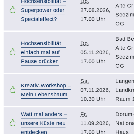
Hochsensibilität –
Do.
Alte G
Superpower oder
27.08.2026,
Seezim
Specialeffect?
17.00 Uhr
OG
Bad Be
Hochsensibilität –
Do.
Alte G
einfach mal auf
05.11.2026,
Seezim
Pause drücken
17.00 Uhr
OG
Sa.
Langen
Kreativ-Workshop –
07.11.2026,
Landkr
Mein Lebensbaum
10.30 Uhr
Raum 
Watt mal anders –
Fr.
Dorum-
unsere Küste neu
11.09.2026,
Nationa
entdecken
17.00 Uhr
Haus