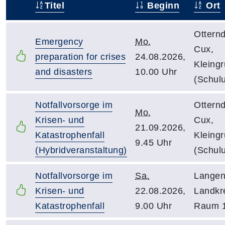
Titel
Beginn
Ort
–
Otternd
Emergency
Mo.
Cux,
preparation for crises
24.08.2026,
Kleing
and disasters
10.00 Uhr
(Schul
Notfallvorsorge im
Otternd
Mo.
Krisen- und
Cux,
21.09.2026,
Katastrophenfall
Kleing
9.45 Uhr
(Hybridveranstaltung)
(Schul
Notfallvorsorge im
Sa.
Langen
Krisen- und
22.08.2026,
Landkr
Katastrophenfall
9.00 Uhr
Raum 