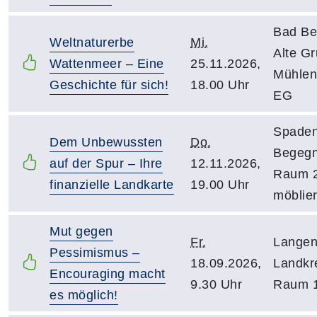
Bad Be
Weltnaturerbe
Mi.
Alte G
Wattenmeer – Eine
25.11.2026,
Mühlen
Geschichte für sich!
18.00 Uhr
EG
Spaden
Dem Unbewussten
Do.
Begegn
auf der Spur – Ihre
12.11.2026,
Raum 2
finanzielle Landkarte
19.00 Uhr
möblier
Mut gegen
Fr.
Langen
Pessimismus –
18.09.2026,
Landkr
Encouraging macht
9.30 Uhr
Raum 
es möglich!