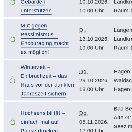
Gebärden
10.10.2026,
Landkr
unterstützen
10.00 Uhr
Raum 
Mut gegen
Di.
Langen
Pessimismus –
13.10.2026,
Landkr
Encouraging macht
19.00 Uhr
Raum 
es möglich!
Winterzeit –
Do.
Hagen;
Einbruchzeit – das
29.10.2026,
Waldsc
Haus vor der dunklen
18.00 Uhr
Hagen-
Jahreszeit sichern
Bad Be
Hochsensibilität –
Do.
Alte G
einfach mal auf
05.11.2026,
Seezim
Pause drücken
17.00 Uhr