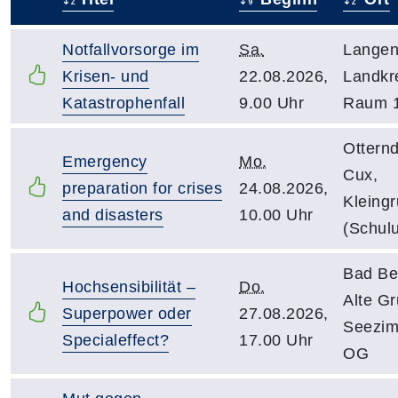
–
Notfallvorsorge im
Sa.
Langen
Krisen- und
22.08.2026,
Landkr
Katastrophenfall
9.00 Uhr
Raum 
Otternd
Emergency
Mo.
Cux,
preparation for crises
24.08.2026,
Kleing
and disasters
10.00 Uhr
(Schul
Bad Be
Hochsensibilität –
Do.
Alte G
Superpower oder
27.08.2026,
Seezim
Specialeffect?
17.00 Uhr
OG