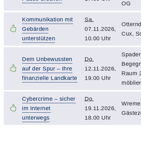
OG
Kommunikation mit
Sa.
Otternd
Gebärden
07.11.2026,
Cux, S
unterstützen
10.00 Uhr
Spaden
Dem Unbewussten
Do.
Begegn
auf der Spur – Ihre
12.11.2026,
Raum 2
finanzielle Landkarte
19.00 Uhr
möblier
Cybercrime – sicher
Do.
Wreme
im Internet
19.11.2026,
Gästez
unterwegs
18.00 Uhr