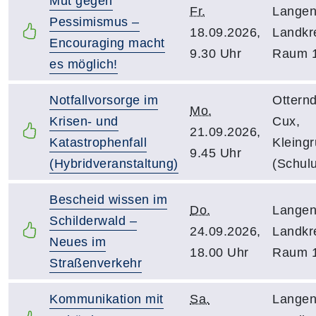
Mut gegen
Fr.
Langen
Pessimismus –
18.09.2026,
Landkr
Encouraging macht
9.30 Uhr
Raum 
es möglich!
Notfallvorsorge im
Otternd
Mo.
Krisen- und
Cux,
21.09.2026,
Katastrophenfall
Kleing
9.45 Uhr
(Hybridveranstaltung)
(Schul
Bescheid wissen im
Do.
Langen
Schilderwald –
24.09.2026,
Landkr
Neues im
18.00 Uhr
Raum 
Straßenverkehr
Kommunikation mit
Sa.
Langen