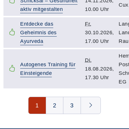
Schicksal – Gesundheit
14.11.2026,
Cux
aktiv mitgestalten
10.00 Uhr
Entdecke das
Fr.
Lan
Geheimnis des
30.10.2026,
Lan
Ayurveda
17.00 Uhr
Rau
Hem
Di.
Autogenes Training für
Post
18.08.2026,
Einsteigende
Sch
17.30 Uhr
EG
Seite 1 von 3
1
2
3