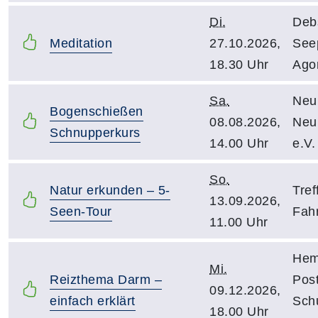
Di.
Deb
Meditation
27.10.2026,
See
18.30 Uhr
Ago
Sa.
Neu
Bogenschießen
08.08.2026,
Neu
Schnupperkurs
14.00 Uhr
e.V.
So.
Natur erkunden – 5-
Tref
13.09.2026,
Seen-Tour
Fah
11.00 Uhr
Hem
Mi.
Reizthema Darm –
Post
09.12.2026,
einfach erklärt
Sch
18.00 Uhr