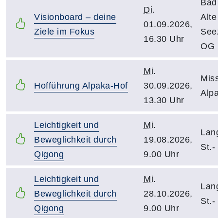
Bad
Di.
Visionboard – deine
Alt
01.09.2026,
Ziele im Fokus
See
16.30 Uhr
OG
Mi.
Mis
Hofführung Alpaka-Hof
30.09.2026,
Alp
13.30 Uhr
Leichtigkeit und
Mi.
Lang
Beweglichkeit durch
19.08.2026,
St.-
Qigong
9.00 Uhr
Leichtigkeit und
Mi.
Lang
Beweglichkeit durch
28.10.2026,
St.-
Qigong
9.00 Uhr