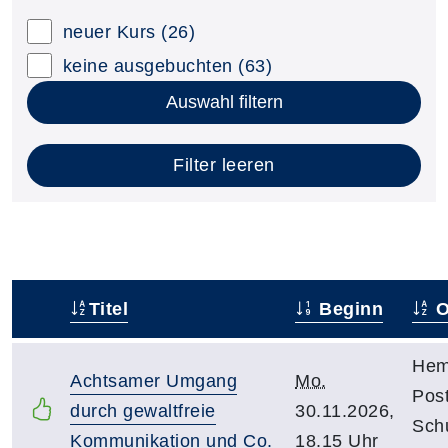
neuer Kurs
(26)
keine ausgebuchten
(63)
Auswahl filtern
Filter leeren
Titel
Beginn
O
–
Hem
Achtsamer Umgang
Mo.
Post
durch gewaltfreie
30.11.2026,
Sch
Kommunikation und Co.
18.15 Uhr