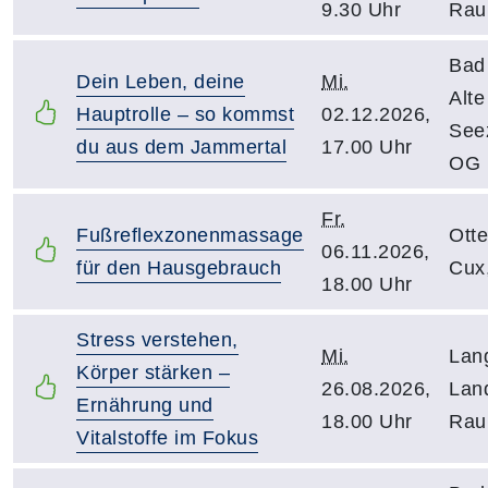
9.30 Uhr
Rau
Bad
Dein Leben, deine
Mi.
Alt
Hauptrolle – so kommst
02.12.2026,
See
du aus dem Jammertal
17.00 Uhr
OG
Fr.
Fußreflexzonenmassage
Otte
06.11.2026,
für den Hausgebrauch
Cux
18.00 Uhr
Stress verstehen,
Mi.
Lan
Körper stärken –
26.08.2026,
Lan
Ernährung und
18.00 Uhr
Rau
Vitalstoffe im Fokus