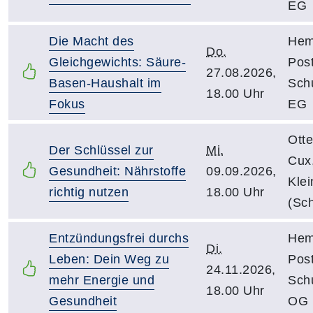
EG
Die Macht des
Hem
Do.
Gleichgewichts: Säure-
Post
27.08.2026,
Basen-Haushalt im
Sch
18.00 Uhr
Fokus
EG
Otte
Der Schlüssel zur
Mi.
Cux
Gesundheit: Nährstoffe
09.09.2026,
Kle
richtig nutzen
18.00 Uhr
(Sch
Entzündungsfrei durchs
Hem
Di.
Leben: Dein Weg zu
Post
24.11.2026,
mehr Energie und
Sch
18.00 Uhr
Gesundheit
OG