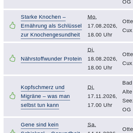
OG
Starke Knochen –
Mo.
Otte
Ernährung als Schlüssel
17.08.2026,
Cux
zur Knochengesundheit
18.00 Uhr
Di.
Otte
Nährstoffwunder Protein
18.08.2026,
Cux
18.00 Uhr
Bad
Kopfschmerz und
Di.
Alt
Migräne – was man
17.11.2026,
See
selbst tun kann
17.00 Uhr
OG
Gene sind kein
Sa.
Otte