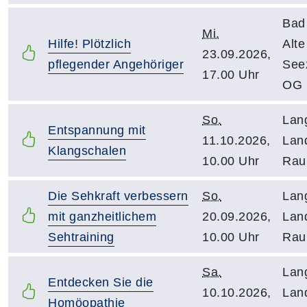
Bad
Mi.
Hilfe! Plötzlich
Alt
23.09.2026,
pflegender Angehöriger
See
17.00 Uhr
OG
So.
Lan
Entspannung mit
11.10.2026,
Lan
Klangschalen
10.00 Uhr
Rau
Die Sehkraft verbessern
So.
Lan
mit ganzheitlichem
20.09.2026,
Lan
Sehtraining
10.00 Uhr
Rau
Sa.
Lan
Entdecken Sie die
10.10.2026,
Lan
Homöopathie