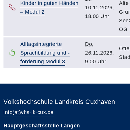
Kinder in guten Händen
Alte
10.11.2026,
– Modul 2
Gru
18.00 Uhr
Seez
OG
Alltagsintegrierte
Do.
Otte
Sprachbildung und -
26.11.2026,
Sta
förderung Modul 3
9.00 Uhr
Volkshochschule Landkreis Cuxhaven
info(at)vhs-lk-cux.de
Hauptgeschäftsstelle Langen