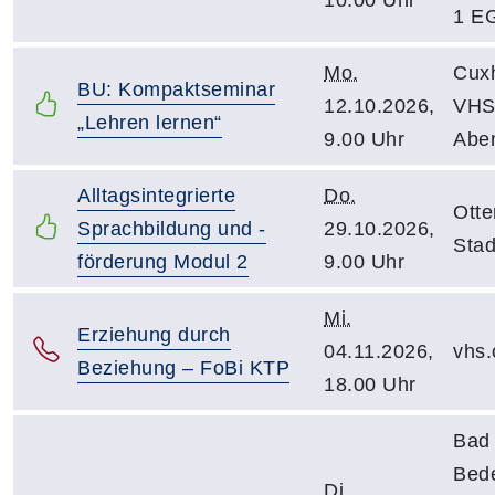
1 E
Mo.
Cux
BU: Kompaktseminar
12.10.2026,
VHS
„Lehren lernen“
9.00 Uhr
Aben
Alltagsintegrierte
Do.
Otte
Sprachbildung und -
29.10.2026,
Sta
förderung Modul 2
9.00 Uhr
Mi.
Erziehung durch
04.11.2026,
vhs.
Beziehung – FoBi KTP
18.00 Uhr
Bad
Bed
Di.