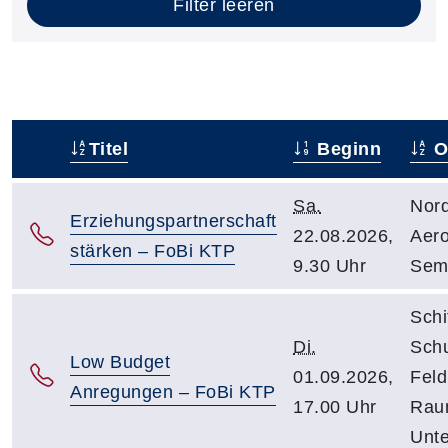
Filter leeren
Titel
Beginn
O
–
Sa.
Nord
Erziehungspartnerschaft
22.08.2026,
Aero
stärken – FoBi KTP
9.30 Uhr
Sem
Schi
Di.
Sch
Low Budget
01.09.2026,
Fel
Anregungen – FoBi KTP
17.00 Uhr
Rau
Unte