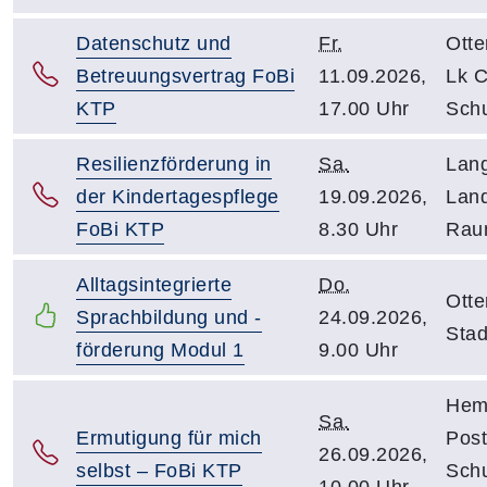
Datenschutz und
Fr.
Otte
Betreuungsvertrag FoBi
11.09.2026,
Lk C
KTP
17.00 Uhr
Schu
Resilienzförderung in
Sa.
Lan
der Kindertagespflege
19.09.2026,
Land
FoBi KTP
8.30 Uhr
Rau
Alltagsintegrierte
Do.
Otte
Sprachbildung und -
24.09.2026,
Sta
förderung Modul 1
9.00 Uhr
Hem
Sa.
Ermutigung für mich
Post
26.09.2026,
selbst – FoBi KTP
Sch
10.00 Uhr